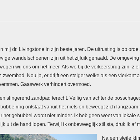
n mij dr. Livingstone in zijn beste jaren. De uitrusting is op ord
vige wandelschoenen zijn uit het zijluik gehaald. De omgeving
ewegen wij ons om het meer. Als we bij de verkeersbrug zijn, zi
een zwembad. Nou ja, er drijft een steiger welke als een vierkant
 zwemmen. Gaaswerk verhindert overmoed.
n slingerend zandpad terecht. Veilig van achter de bosschag
ubbelring ontstaat vanuit het niets en beweegt zich langzaam
r het gebubbel wordt niet minder. Ik heb geen weet van lokale 
jk uit de hand lopen. Terwijl ik onbeweeglijk stil sta, druk ik af
Na een steile kli