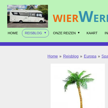
Ga
W
direct
WIER
ER
naar
de
hoofdinhoud
HOME
REISBLOG
ONZE REIZEN
KAART
I
Home
»
Reisblog
»
Europa
»
Spa