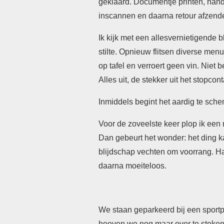
geklaard. Documentje printen, han
inscannen en daarna retour afzender
Ik kijk met een allesvernietigende 
stilte. Opnieuw flitsen diverse men
op tafel en verroert geen vin. Niet
Alles uit, de stekker uit het stopco
Inmiddels begint het aardig te sche
Voor de zoveelste keer plop ik een 
Dan gebeurt het wonder: het ding k
blijdschap vechten om voorrang. H
daarna moeiteloos.
We staan geparkeerd bij een sportpa
hoeven we nog maar over te steken. 