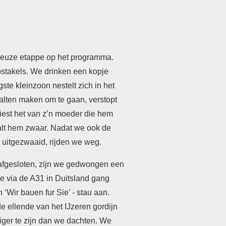
rieuze etappe op het programma.
bstakels. We drinken een kopje
ste kleinzoon nestelt zich in het
talten maken om te gaan, verstopt
rliest het van z’n moeder die hem
valt hem zwaar. Nadat we ook de
 uitgezwaaid, rijden we weg.
afgesloten, zijn we gedwongen een
e via de A31 in Duitsland gang
‘Wir bauen fur Sie’ - stau aan.
e ellende van het IJzeren gordijn
iger te zijn dan we dachten. We