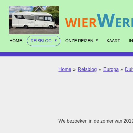
Ga
W
direct
WIER
ER
naar
de
hoofdinhoud
HOME
REISBLOG
ONZE REIZEN
KAART
I
Home
»
Reisblog
»
Europa
»
Dui
We bezoeken in de zomer van 2019 