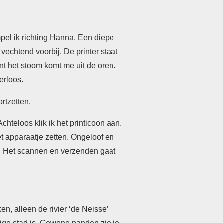
mpel ik richting Hanna. Een diepe
vechtend voorbij. De printer staat
nt het stoom komt me uit de oren.
erloos.
rtzetten.
hteloos klik ik het printicoon aan.
t apparaatje zetten. Ongeloof en
g. Het scannen en verzenden gaat
n, alleen de rivier ‘de Neisse’
tige stad is. Gewone panden zie je