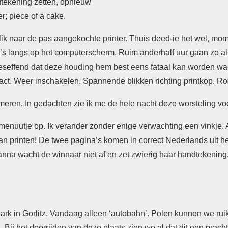
dtekening zetten, opnieuw
; piece of a cake.
blik naar de pas aangekochte printer. Thuis deed-ie het wel, mo
u’s langs op het computerscherm. Ruim anderhalf uur gaan zo al 
 beseffend dat deze houding hem best eens fataal kan worden wa
ntact. Weer inschakelen. Spannende blikken richting printkop. Ro
meren. In gedachten zie ik me de hele nacht deze worsteling voo
menuutje op. Ik verander zonder enige verwachting een vinkje. Ac
an printen! De twee pagina’s komen in correct Nederlands uit he
anna wacht de winnaar niet af en zet zwierig haar handtekenin
rk in Gorlitz. Vandaag alleen ‘autobahn’. Polen kunnen we ruike
Bij het doorrijden van deze plaats zien we al dat dit een prach