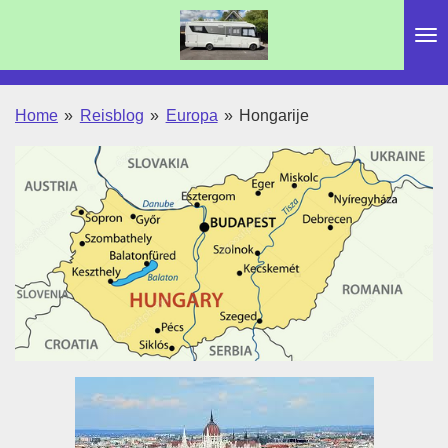
Ga
direct
naar
de
Home
»
Reisblog
»
Europa
»
Hongarije
hoofdinhoud