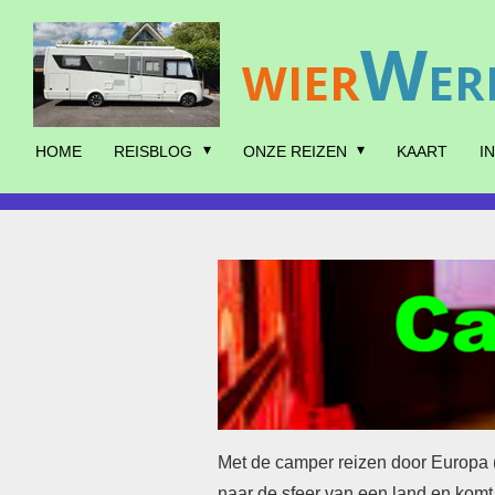
Ga
W
direct
WIER
ER
naar
de
hoofdinhoud
HOME
REISBLOG
ONZE REIZEN
KAART
I
Met de camper reizen door Europa (
naar de sfeer van een land en komt 