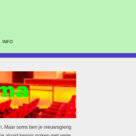
INFO
en. Maar soms ben je nieuwsgierig
 je alvast kennis maken met verre