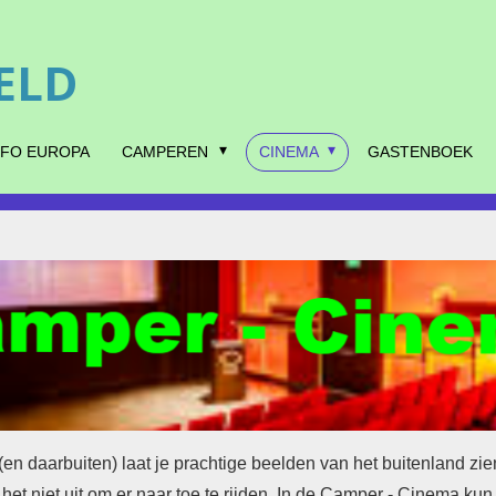
ELD
NFO EUROPA
CAMPEREN
CINEMA
GASTENBOEK
en daarbuiten) laat je prachtige beelden van het buitenland zi
het niet uit om er naar toe te rijden. In de Camper - Cinema kun