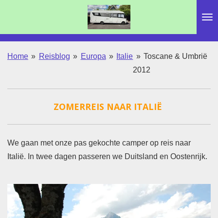
Ga
direct
naar
de
Home
»
Reisblog
»
Europa
»
Italie
»
Toscane & Umbrië
hoofdinhoud
2012
ZOMERREIS NAAR
ITALIË
We gaan met onze pas gekochte camper op reis naar
Italië. In twee dagen passeren we Duitsland en Oostenrijk.