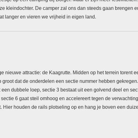
e kleindochter. De camper zal ons dan steeds gaan brengen en 
t langer en vieren we vrijheid in eigen land.
ge nieuwe attractie: de Kaagrutte. Midden op het terrein toren
s zo groot dat de onderdelen een sectie nummer hebben gekregen. 
 een dubbele loep, sectie 3 bestaat uit een golvend deel en sec
 sectie 6 gaat steil omhoog en accelereert tegen de verwachting
t. Hier houden de rails plotseling op en hang je boven een dui