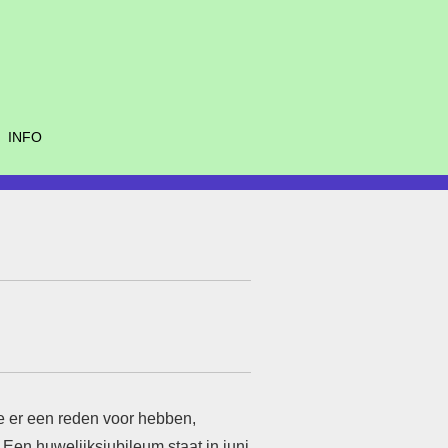
INFO
we er een reden voor hebben,
. Een huwelijksjubileum staat in juni