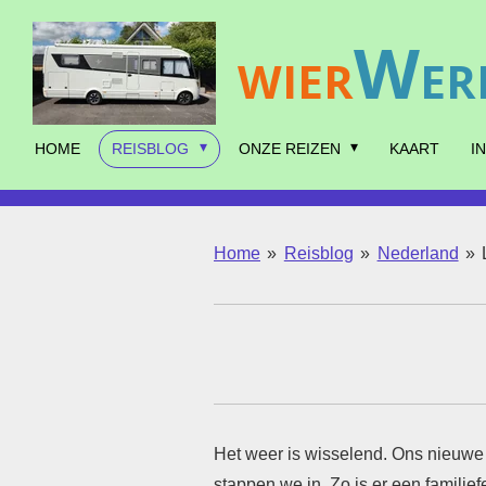
Ga
W
direct
WIER
ER
naar
de
hoofdinhoud
HOME
REISBLOG
ONZE REIZEN
KAART
I
Home
»
Reisblog
»
Nederland
»
Het weer is wisselend. Ons nieuwe h
stappen we in. Zo is er een familief