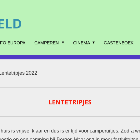
ELD
NFO EUROPA
CAMPEREN
CINEMA
GASTENBOEK
Lentetripjes 2022
LENTETRIPJES
uis is vrijwel klaar en dus is er tijd voor camperuitjes. Zodra 
eestje op een camping bij Borger. Maar er zijn meer festiviteiten