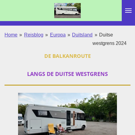
Ga
direct
naar
de
Home
»
Reisblog
»
Europa
»
Duitsland
»
Duitse
hoofdinhoud
westgrens 2024
DE BALKANROUTE
LANGS DE DUITSE WESTGRENS