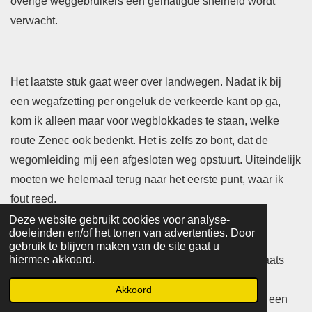
overige weggebruikers een gematigde snelheid wordt
verwacht.
Het laatste stuk gaat weer over landwegen. Nadat ik bij
een wegafzetting per ongeluk de verkeerde kant op ga,
kom ik alleen maar voor wegblokkades te staan, welke
route Zenec ook bedenkt. Het is zelfs zo bont, dat de
wegomleiding mij een afgesloten weg opstuurt. Uiteindelijk
moeten we helemaal terug naar het eerste punt, waar ik
fout reed.
Deze website gebruikt cookies voor analyse-
doeleinden en/of het tonen van advertenties. Door
gebruik te blijven maken van de site gaat u
hiermee akkoord.
In Weilmünster is vervolgens de beoogde camperplaats
helemaal vol. Volgens Hanna zijn het vooral
Akkoord
langparkeerders, die deze plek bezetten. Wij vinden een