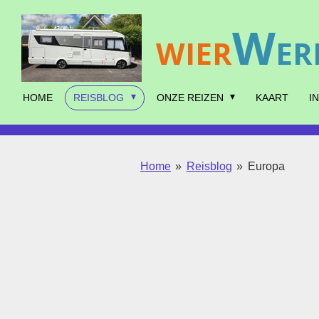
Ga
W
direct
WIER
ER
naar
de
hoofdinhoud
HOME
REISBLOG
ONZE REIZEN
KAART
I
Home
»
Reisblog
»
Europa