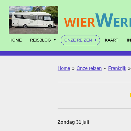
Ga
W
direct
WIER
ER
naar
de
hoofdinhoud
HOME
REISBLOG
ONZE REIZEN
KAART
I
Home
»
Onze reizen
»
Frankrijk
»
Zondag 31 juli