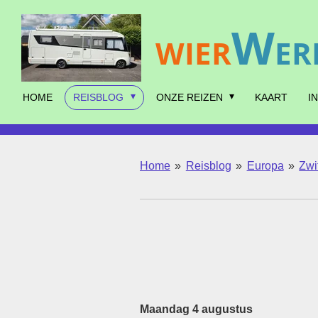
Ga
W
direct
WIER
ER
naar
de
hoofdinhoud
HOME
REISBLOG
ONZE REIZEN
KAART
I
Home
»
Reisblog
»
Europa
»
Zwi
Maandag 4 augustus