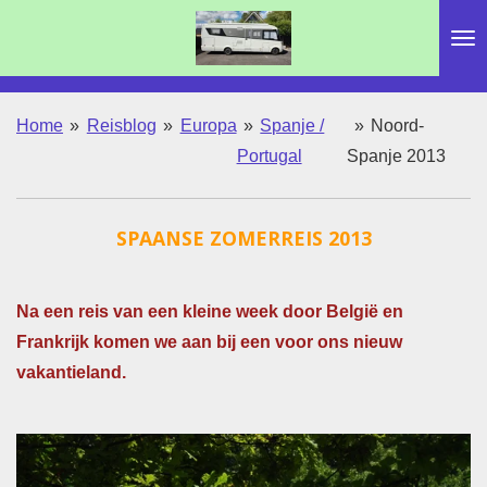
Ga
direct
naar
de
Home
»
Reisblog
»
Europa
»
Spanje /
»
Noord-
hoofdinhoud
Portugal
Spanje 2013
SPAANSE ZOMERREIS 2013
Na een reis van een kleine week door België en
Frankrijk komen we aan bij een voor ons nieuw
vakantieland.