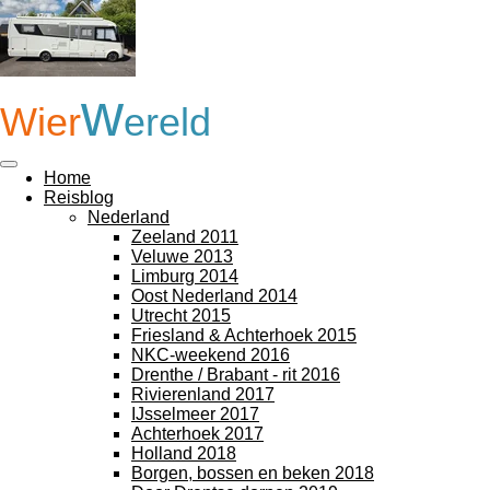
Ga
direct
naar
de
w
hoofdinhoud
Wier
ereld
Home
Reisblog
Nederland
Zeeland 2011
Veluwe 2013
Limburg 2014
Oost Nederland 2014
Utrecht 2015
Friesland & Achterhoek 2015
NKC-weekend 2016
Drenthe / Brabant - rit 2016
Rivierenland 2017
IJsselmeer 2017
Achterhoek 2017
Holland 2018
Borgen, bossen en beken 2018