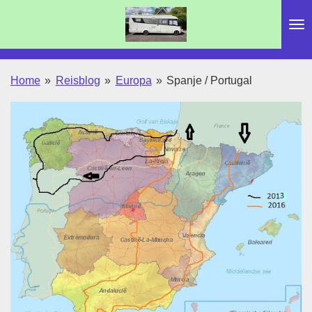
Ga
direct
naar
de
Home
»
Reisblog
»
Europa
»
Spanje / Portugal
hoofdinhoud