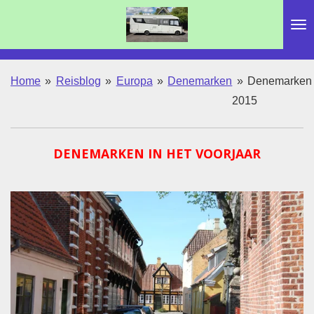
Ga
direct
naar
de
Home
»
Reisblog
»
Europa
»
Denemarken
»
Denemarken
hoofdinhoud
2015
DENEMARKEN IN HET VOORJAAR