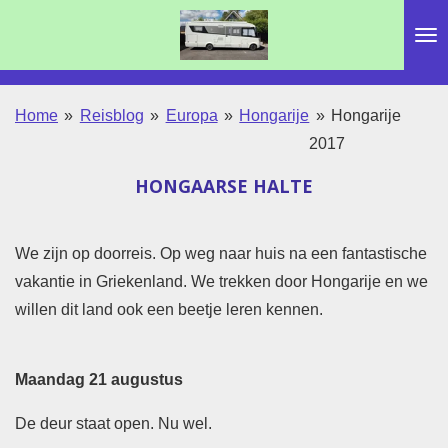
Ga
direct
naar
de
Home
»
Reisblog
»
Europa
»
Hongarije
»
Hongarije
hoofdinhoud
2017
HONGAARSE HALTE
We zijn op doorreis. Op weg naar huis na een fantastische
vakantie in Griekenland. We trekken door Hongarije en we
willen dit land ook een beetje leren kennen.
Maandag 21 augustus
De deur staat open. Nu wel.