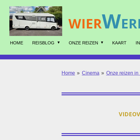
Ga
W
direct
WIER
ER
naar
de
hoofdinhoud
HOME
REISBLOG
ONZE REIZEN
KAART
I
Home
»
Cinema
»
Onze reizen in
VIDEOV