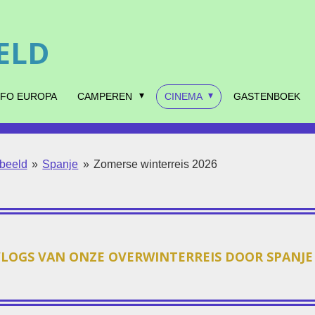
ELD
NFO EUROPA
CAMPEREN
CINEMA
GASTENBOEK
 beeld
»
Spanje
»
Zomerse winterreis 2026
LOGS VAN ONZE OVERWINTERREIS DOOR SPANJE 